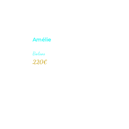
Amélie
Bolsos
220
€
AÑADI