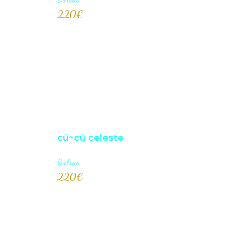
220
€
AÑADI
cú~cù celeste
Bolsos
220
€
AÑADI