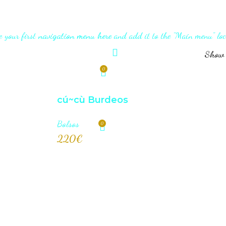
e your first
navigation menu here
and add it to the "Main menu" loc
Sho
0
0
€
cú~cù Burdeos
Bolsos
0
0
€
220
€
AÑADI