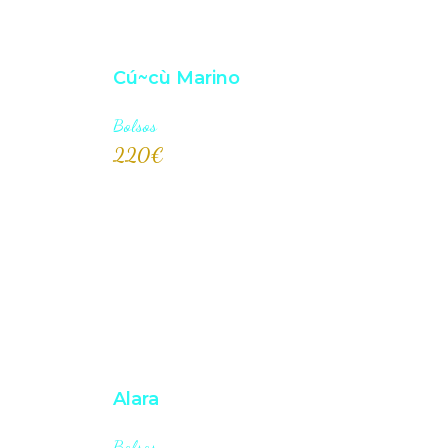
Cú~cù Marino
Bolsos
220
€
AÑADI
Alara
Bolsos