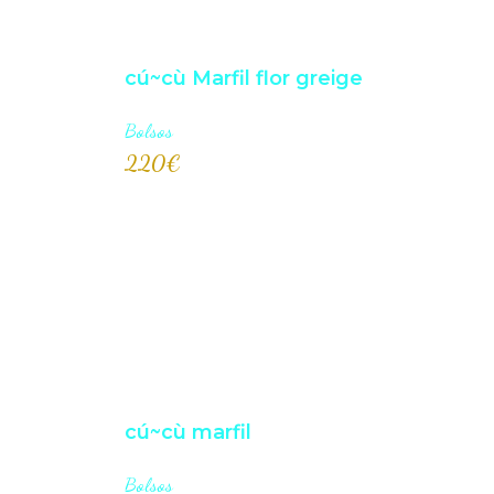
cú~cù Marfil flor greige
Bolsos
220
€
AÑADI
cú~cù marfil
Bolsos