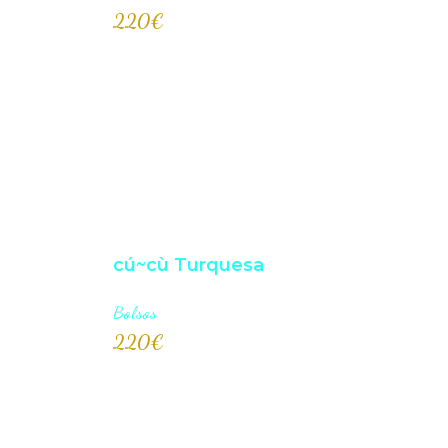
220
€
AÑADI
cú~cù Turquesa
Bolsos
220
€
AÑADI