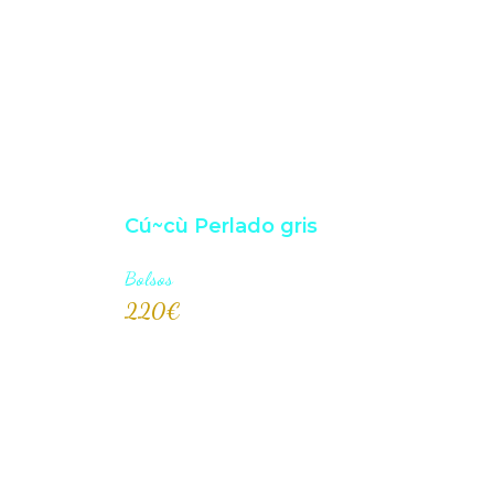
Cú~cù Perlado gris
Bolsos
220
€
AÑADI