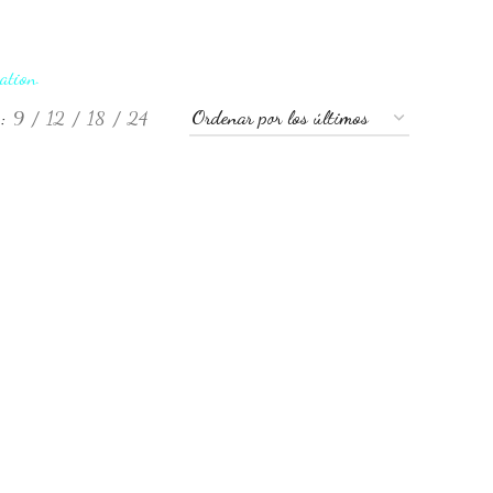
ation.
w
9
12
18
24
R AL CARRITO