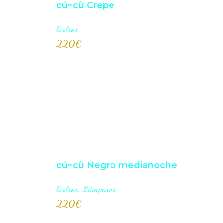
cú~cù Crepe
Bolsos
220
€
AÑADI
cú~cù Negro medianoche
Bolsos
,
Lámparas
220
€
AÑADI