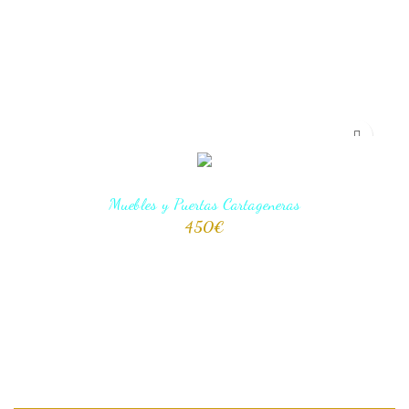
AÑADIR AL CARRITO
Muebles y Puertas Cartageneras
450
€
AÑADIR AL CARRITO