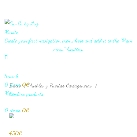
Create your first
navigation menu here
and add it to the "Main
menu" location.
Haz clic para aumentar
Search
0
items
0
€
Inicio
Muebles y Puertas Cartageneras
Menu
Back to products
0
items
0
€
450
€