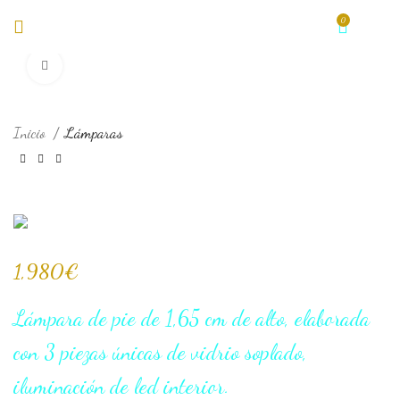
0
0
€
Haz clic para aumentar
Inicio
Lámparas
1,980
€
Lámpara de pie de 1,65 cm de alto, elaborada
con 3 piezas únicas de vidrio soplado,
iluminación de led interior.