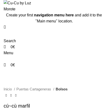
0
0
Create your first
navigation menu here
and add it to the
"Main menu" location.
Search
0
€
Menu
0
€
Haz clic para aumentar
Inicio
Puertas Cartageneras
Bolsos
cú~cù marfil