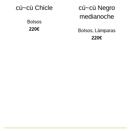
cú~cù Chicle
cú~cù Negro
medianoche
Bolsos
220
€
Bolsos
,
Lámparas
220
€
AÑADIR AL CARRITO
AÑADIR AL CARRITO