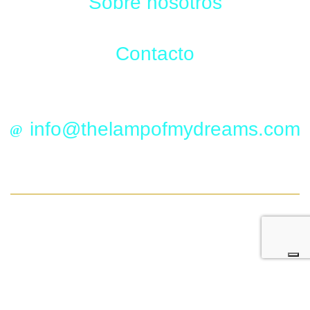
Sobre nosotros
Contacto
info@thelampofmydreams.com
2024© THE LAMP OF MY DREAMS |
Aviso legal
|
Política de privacidad
|
Política de cookies