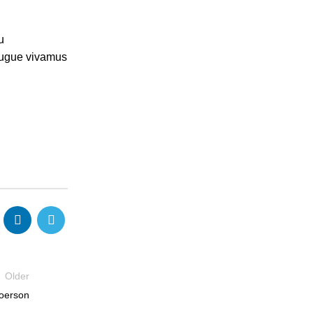
u
augue vivamus
Older
oerson