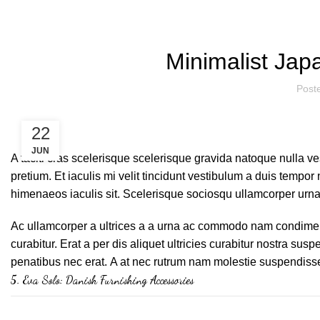
Minimalist Japa
Post
22
JUN
A taciti cras scelerisque scelerisque gravida natoque nulla ve
pretium. Et iaculis mi velit tincidunt vestibulum a duis temp
himenaeos iaculis sit. Scelerisque sociosqu ullamcorper urn
Ac ullamcorper a ultrices a a urna ac commodo nam condiment
curabitur. Erat a per dis aliquet ultricies curabitur nostra su
penatibus nec erat. A at nec rutrum nam molestie suspendiss
5.
Eva Solo: Danish Furnishing Accessories