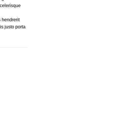
celerisque
s hendrerit
s justo porta