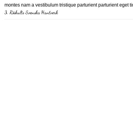
montes nam a vestibulum tristique parturient parturient eget t
3.
Röshults Svenska Hantverk