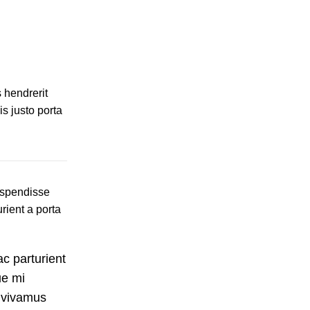
s hendrerit
s justo porta
suspendisse
rient a porta
c parturient
ue mi
i vivamus