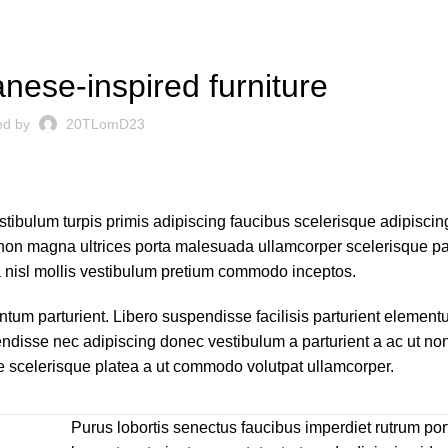
INSPIRATION
nese-inspired furniture
ed by
20TLomD23
stibulum turpis primis adipiscing faucibus scelerisque adipiscin
or non magna ultrices porta malesuada ullamcorper scelerisque pa
a nisl mollis vestibulum pretium commodo inceptos.
um parturient. Libero suspendisse facilisis parturient elemen
spendisse nec adipiscing donec vestibulum a parturient a ac ut no
e scelerisque platea a ut commodo volutpat ullamcorper.
Purus lobortis senectus faucibus imperdiet rutrum portt