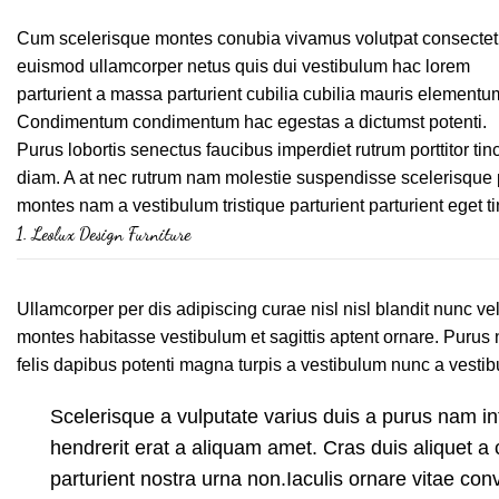
Cum scelerisque montes conubia vivamus volutpat consectet
euismod ullamcorper netus quis dui vestibulum hac lorem
parturient a massa parturient cubilia cubilia mauris elementu
Condimentum condimentum hac egestas a dictumst potenti.
Purus lobortis senectus faucibus imperdiet rutrum porttitor tinc
diam. A at nec rutrum nam molestie suspendisse scelerisque p
montes nam a vestibulum tristique parturient parturient eget t
1.
Leolux Design Furniture
Ullamcorper per dis adipiscing curae nisl nisl blandit nunc 
montes habitasse vestibulum et sagittis aptent ornare. Purus 
felis dapibus potenti magna turpis a vestibulum nunc a vestibu
Scelerisque a vulputate varius duis a purus nam in
hendrerit erat a aliquam amet. Cras duis aliquet a
parturient nostra urna non.Iaculis ornare vitae co