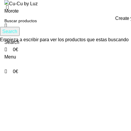
0
0
Create 
Search
Empieza a escribir para ver los productos que estas buscando
Search
0
€
Menu
0
€