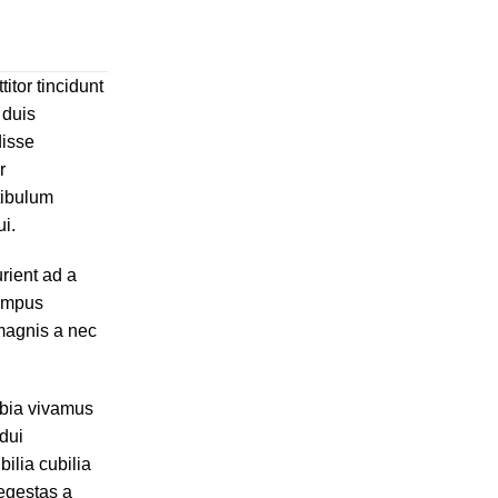
itor tincidunt
 duis
disse
r
tibulum
ui.
rient ad a
tempus
magnis a nec
bia vivamus
dui
ilia cubilia
egestas a