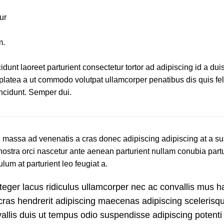
ur
m.
idunt laoreet parturient consectetur tortor ad adipiscing id a dui
latea a ut commodo volutpat ullamcorper penatibus dis quis feli
incidunt. Semper dui.
vel massa ad venenatis a cras donec adipiscing adipiscing at a 
nostra orci nascetur ante aenean parturient nullam conubia partu
lum at parturient leo feugiat a.
teger lacus ridiculus ullamcorper nec ac convallis mus ha
 cras hendrerit adipiscing maecenas adipiscing scelerisq
nvallis duis ut tempus odio suspendisse adipiscing potent