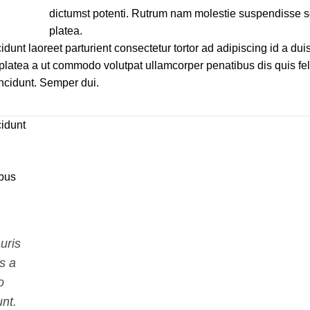
dictumst potenti. Rutrum nam molestie suspendisse s
platea.
idunt laoreet parturient consectetur tortor ad adipiscing id a dui
latea a ut commodo volutpat ullamcorper penatibus dis quis feli
incidunt. Semper dui.
cidunt
ibus
uris
s a
o
nt.