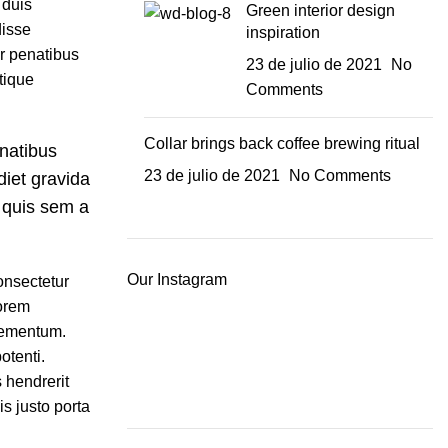
 duis
Green interior design
disse
inspiration
r penatibus
23 de julio de 2021
No
tique
Comments
Collar brings back coffee brewing ritual
enatibus
23 de julio de 2021
No Comments
iet gravida
 quis sem a
Our Instagram
onsectetur
lorem
elementum.
tenti.
s hendrerit
s justo porta