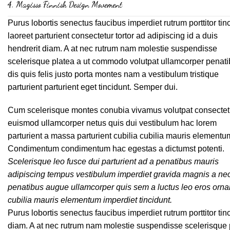
4.
Magisso Finnish Design Movement
Purus lobortis senectus faucibus imperdiet rutrum porttitor tin
laoreet parturient consectetur tortor ad adipiscing id a duis
hendrerit diam. A at nec rutrum nam molestie suspendisse
scelerisque platea a ut commodo volutpat ullamcorper penat
dis quis felis justo porta montes nam a vestibulum tristique
parturient parturient eget tincidunt. Semper dui.
Cum scelerisque montes conubia vivamus volutpat consectet
euismod ullamcorper netus quis dui vestibulum hac lorem
parturient a massa parturient cubilia cubilia mauris elementu
Condimentum condimentum hac egestas a dictumst potenti.
Scelerisque leo fusce dui parturient ad a penatibus mauris
adipiscing tempus vestibulum imperdiet gravida magnis a ne
penatibus augue ullamcorper quis sem a luctus leo eros orna
cubilia mauris elementum imperdiet tincidunt.
Purus lobortis senectus faucibus imperdiet rutrum porttitor tinc
diam. A at nec rutrum nam molestie suspendisse scelerisque p