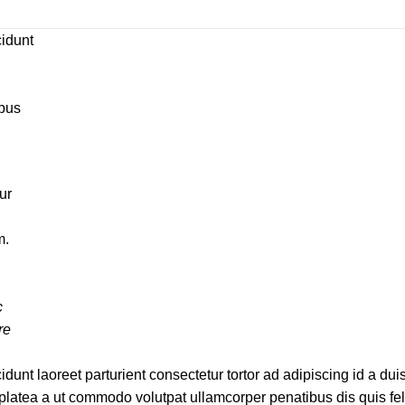
cidunt
ibus
ur
m.
c
re
idunt laoreet parturient consectetur tortor ad adipiscing id a dui
latea a ut commodo volutpat ullamcorper penatibus dis quis feli