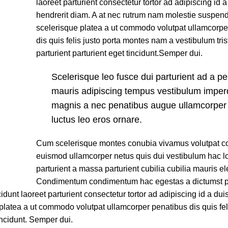
laoreet parturient consectetur tortor ad adipiscing id a
hendrerit diam. A at nec rutrum nam molestie suspen
scelerisque platea a ut commodo volutpat ullamcorpe
dis quis felis justo porta montes nam a vestibulum tris
parturient parturient eget tincidunt.Semper dui.
Scelerisque leo fusce dui parturient ad a p
mauris adipiscing tempus vestibulum imperd
magnis a nec penatibus augue ullamcorper
luctus leo eros ornare.
Cum scelerisque montes conubia vivamus volutpat c
euismod ullamcorper netus quis dui vestibulum hac 
parturient a massa parturient cubilia cubilia mauris 
Condimentum condimentum hac egestas a dictumst po
idunt laoreet parturient consectetur tortor ad adipiscing id a dui
latea a ut commodo volutpat ullamcorper penatibus dis quis feli
incidunt. Semper dui.