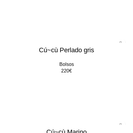
AÑADIR AL CARRITO
Cú~cù Perlado gris
Bolsos
220
€
AÑADIR AL CARRITO
Cú~cù Marino