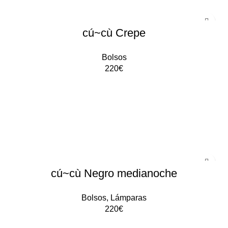
cú~cù Crepe
Bolsos
220
€
AÑADIR AL CARRITO
cú~cù Negro medianoche
Bolsos
,
Lámparas
220
€