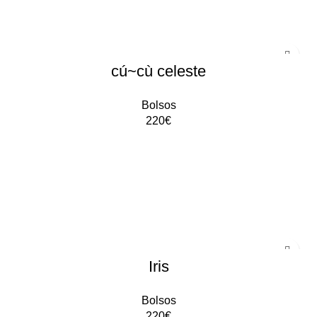
cú~cù celeste
Bolsos
220
€
AÑADIR AL CARRITO
Iris
Bolsos
220
€