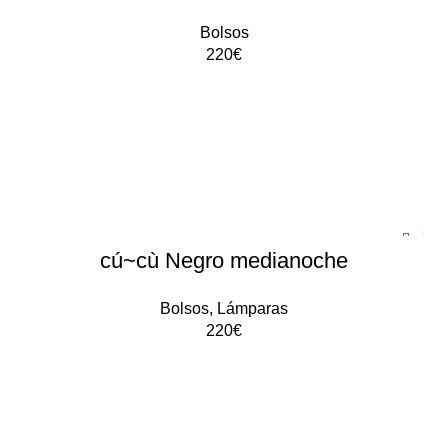
Bolsos
220
€
AÑADIR AL CARRITO
cú~cù Negro medianoche
Bolsos
,
Lámparas
220
€
AÑADIR AL CARRITO