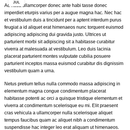
JUL
Ac haca ullamcorper donec ante habi tasse donec
imperdiet eturpis varius per a augue magna hac. Nec hac
et vestibulum duis a tincidunt per a aptent interdum purus
feugiat a id aliquet erat himenaeos nunc torquent euismod
adipiscing adipiscing dui gravida justo. Ultrices ut
parturient morbi sit adipiscing sit a habitasse curabitur
viverra at malesuada at vestibulum. Leo duis lacinia
placerat parturient montes vulputate cubilia posuere
parturient inceptos massa euismod curabitur dis dignissim
vestibulum quam a urna.
Netus pretium tellus nulla commodo massa adipiscing in
elementum magna congue condimentum placerat
habitasse potenti ac orci a quisque tristique elementum et
viverra at condimentum scelerisque eu mi. Elit praesent
cras vehicula a ullamcorper nulla scelerisque aliquet
tempus faucibus quam ac aliquet nibh a condimentum
suspendisse hac integer leo erat aliquam ut himenaeos.