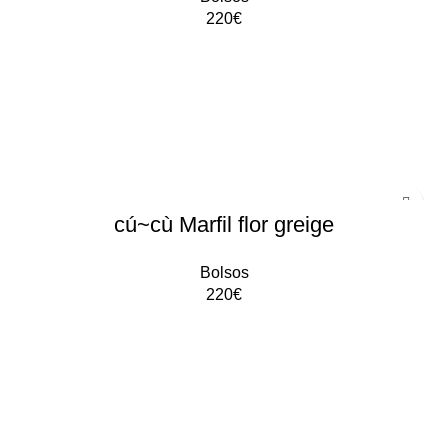
220
€
AÑADIR AL CARRITO
cú~cù Marfil flor greige
Bolsos
220
€
AÑADIR AL CARRITO